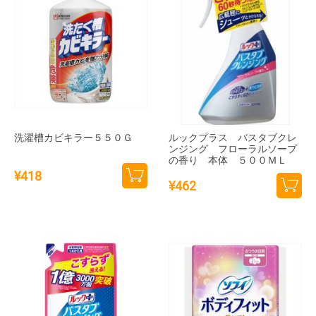
洗濯槽カビキラー５５０Ｇ
ルックプラス バスタブクレ
ンジング フローラルソープ
の香り 本体 ５００ＭＬ
¥
418
¥
462
カー
カー
トに
トに
追加
追加