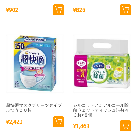
¥
902
¥
825
カー
カー
トに
トに
追加
追加
超快適マスクプリーツタイプ
シルコットノンアルコール除
ふつう５０枚
菌ウェットティッシュ詰替４
３枚×８個
¥
2,420
¥
1,463
カー
カー