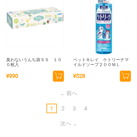
臭わないうんち袋ＳＳ １０
ペットキレイ ケトリーナマ
０枚入
イルドソープ２００ＭＬ
¥
990
¥
528
カー
カー
トに
トに
前へ
追加
追加
1
2
3
4
次へ