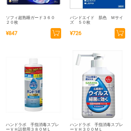
ソフィ超熟睡ガード３６０
バンドエイド 肌色 Ｍサイ
２０枚
ズ ５０枚
¥
847
¥
726
カー
カー
トに
トに
追加
追加
ハンドラボ 手指消毒スプレ
ハンドラボ 手指消毒スプレ
ーＶＨ詰替用３８０ＭＬ
ーＶＨ３００ＭＬ