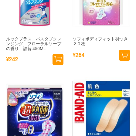
ルックプラス バスタブクレ
ソフィボディフィット羽つき
ンジング フローラルソープ
２０枚
の香り 詰替 450ML
¥
264
¥
242
カー
カー
トに
トに
追加
追加