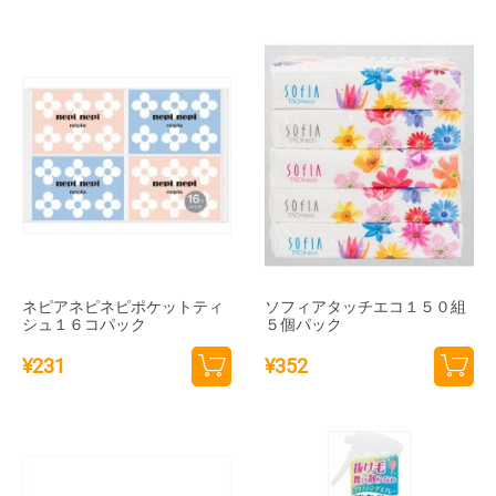
トに
トに
追加
追加
ネピアネピネピポケットティ
ソフィアタッチエコ１５０組
シュ１６コパック
５個パック
¥
231
¥
352
カー
カー
トに
トに
追加
追加