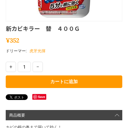
新カビキラー 替 ４００Ｇ
¥
352
ドリーマー:
虎牙光揮
+
−
カートに追加
Save
商品概要
カビの根の奥まで届いて効く！