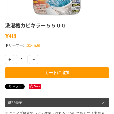
洗濯槽カビキラー５５０Ｇ
¥
418
ドリーマー:
虎牙光揮
+
−
カートに追加
Save
商品概要
アクティブ酵素でカビ・雑菌・汚れをはがして落とす！非塩素