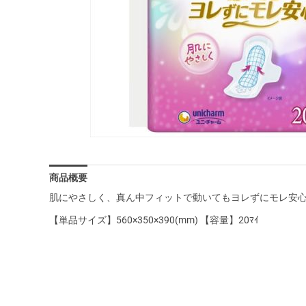
商品概要
肌にやさしく、真ん中フィットで動いてもヨレずにモレ安
【単品サイズ】560×350×390(mm) 【容量】20ﾏｲ