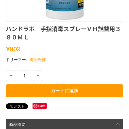
ハンドラボ 手指消毒スプレーＶＨ詰替用３
８０ＭＬ
¥
902
ドリーマー:
虎牙光揮
+
−
カートに追加
Save
商品概要