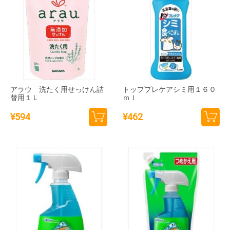
アラウ 洗たく用せっけん詰
トッププレケアシミ用１６０
替用１Ｌ
ｍｌ
¥
594
¥
462
カー
カー
トに
トに
追加
追加