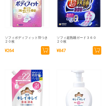
ソフィボディフィット羽つき
ソフィ超熟睡ガード３６０
２０枚
２０枚
¥
264
¥
847
カー
カー
トに
トに
追加
追加