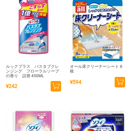
ルックプラス バスタブクレ
オール床クリーナーシート８
ンジング フローラルソープ
枚
の香り 詰替 450ML
¥
594
¥
242
カー
カー
トに
トに
追加
追加