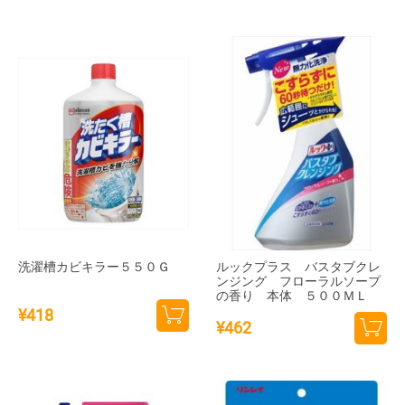
カー
カー
トに
トに
追加
追加
洗濯槽カビキラー５５０Ｇ
ルックプラス バスタブクレ
ンジング フローラルソープ
の香り 本体 ５００ＭＬ
¥
418
¥
462
カー
カー
トに
トに
追加
追加