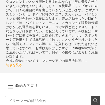
クロスミントンという競技を日本のみならず世界に普及させて
いきたいと考えています。そして、今後世界チャンピオンに向
けて、日々の練習に精を出していきたいと思います。 まずクロ
スミントンとは、ドイツ発祥のテニス、スカッシュ、バドミン
トンを掛け合わせた競技になります。普及活動をしたい目的と
しましては、バドミントン、テニス、スカッシュで現役時代輝
けなかった選手達を新しいステージで世界と戦うアスリートに
なるきっかけを作りたい。と私は考えています。今後私は、マ
レーシアに拠点を置き、活動をしていきます。もし、スポンサ
ーや広告塔として是非活動して欲しい。という会社様いました
ら、無償でユニフォーム等にロゴを入れさせていただきたいと
思っていますので、お手数お掛けしますが、Instagramの方に
ご連絡いただければ幸いです。何卒、応援のほどよろしくお願
い致します。
今後の使徒については、マレーシアでの普及活動等に...
続きを見る
商品カテゴリ