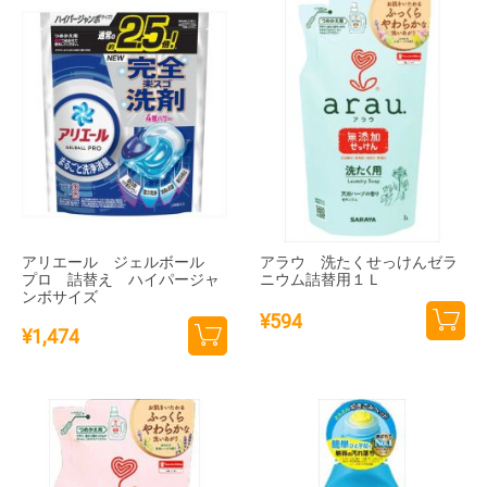
追加
追加
アリエール ジェルボール
アラウ 洗たくせっけんゼラ
プロ 詰替え ハイパージャ
ニウム詰替用１Ｌ
ンボサイズ
¥
594
¥
1,474
カー
カー
トに
トに
追加
追加