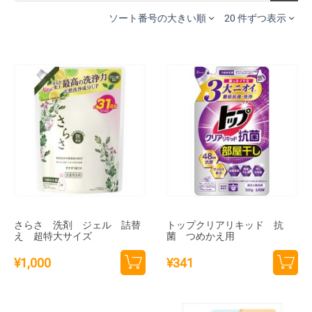
ソート番号の大きい順
20 件ずつ表示
さらさ 洗剤 ジェル 詰替
トップクリアリキッド 抗
え 超特大サイズ
菌 つめかえ用
¥
1,000
¥
341
カー
カー
トに
トに