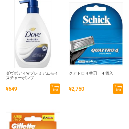
追加
追加
ダヴボディＷプレミアムモイ
クアトロ４替刃 ４個入
スチャーポンプ
¥
649
¥
2,750
カー
カー
トに
トに
追加
追加