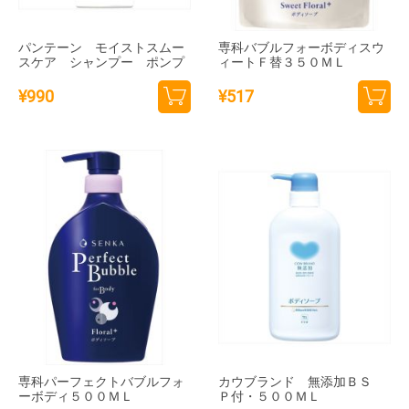
パンテーン モイストスムー
専科バブルフォーボディスウ
スケア シャンプー ポンプ
ィートＦ替３５０ＭＬ
¥
990
¥
517
カー
カー
トに
トに
追加
追加
専科パーフェクトバブルフォ
カウブランド 無添加ＢＳ
ーボディ５００ＭＬ
Ｐ付・５００ＭＬ