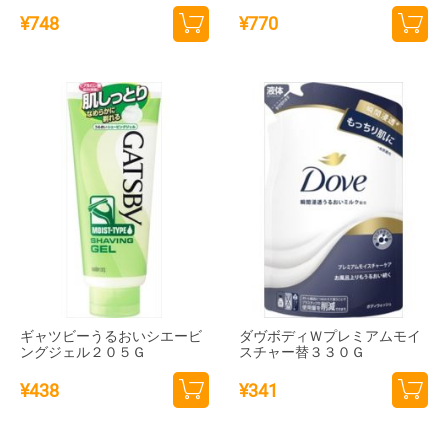
¥
748
¥
770
カー
カー
トに
トに
追加
追加
ギャツビーうるおいシエービ
ダヴボディＷプレミアムモイ
ングジェル２０５Ｇ
スチャー替３３０Ｇ
¥
438
¥
341
カー
カー
トに
トに