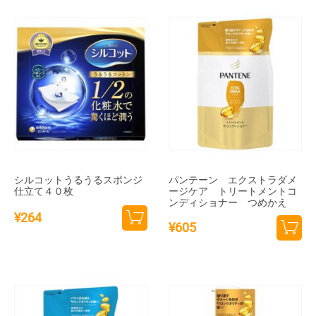
シルコットうるうるスポンジ
パンテーン エクストラダメ
仕立て４０枚
ージケア トリートメントコ
ンディショナー つめかえ
¥
264
¥
605
カー
カー
トに
トに
追加
追加