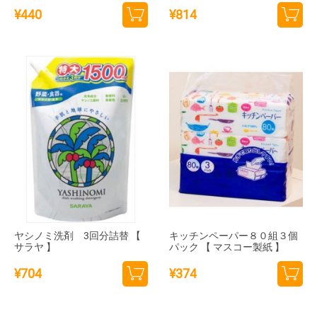
¥
440
¥
814
カー
カー
トに
トに
追加
追加
ヤシノミ洗剤 3回分詰替 【
キッチンペーパー８０組３個
サラヤ 】
パック 【 マスコー製紙 】
¥
704
¥
374
カー
カー
トに
トに