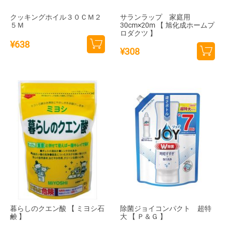
クッキングホイル３０ＣＭ２
サランラップ 家庭用
５Ｍ
30cm×20m 【 旭化成ホームプ
ロダクツ 】
¥
638
¥
308
カー
カー
トに
トに
追加
追加
暮らしのクエン酸 【 ミヨシ石
除菌ジョイコンパクト 超特
鹸 】
大 【 Ｐ＆Ｇ 】