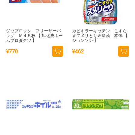
ジップロック フリーザーバ
カビキラーキッチン こすら
ッグ Ｍ４５枚 【 旭化成ホー
ずヌメリとり＆除菌 本体 【
ムプロダクツ 】
ジョンソン 】
¥
770
¥
462
カー
カー
トに
トに
追加
追加