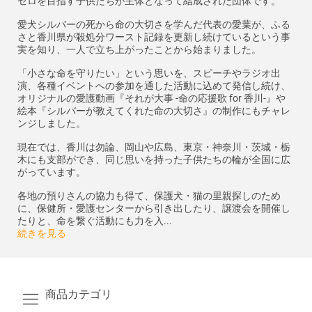
ゼロを目指す子供たちが主体となって結成された団体です。
愛犬シルバーの死から命の大切さを学んだ代表の愛葉が、ふる
さと香川県が殺処分ワースト記録を更新し続けているという事
実を知り、一人で立ち上がったことから始まりました。
「小さな命を守りたい」という思いを、スピーチやラジオ出
演、各種イベントへの参加を通した活動に込めて発信し続け、
オリジナルの愛護動画『それが大事 -命の応援歌 for 香川-』や
絵本『シルバーが教えてくれた命の大切さ』の制作にもチャレ
ンジしました。
現在では、香川は勿論、岡山や広島、東京・神奈川・茨城・栃
木にも支部ができ、同じ思いを持った子供たちの輪が全国に広
がっています。
各地の預りさんの協力も得て、保護犬・猫の里親探しのため
に、保健所・愛護センターから引き出したり、譲渡会を開催し
たりと、命を繋ぐ活動にも力を入...
続きを見る
商品カテゴリ