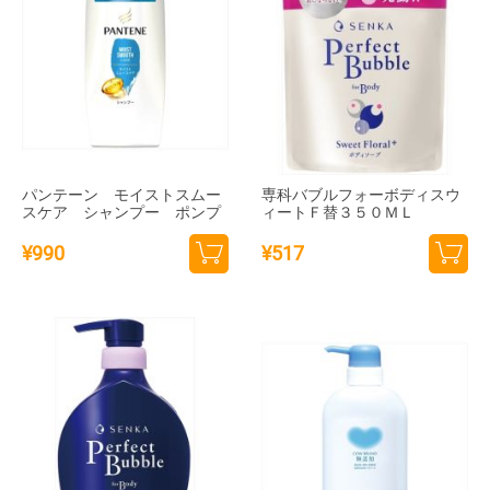
パンテーン モイストスムー
専科バブルフォーボディスウ
スケア シャンプー ポンプ
ィートＦ替３５０ＭＬ
¥
990
¥
517
カー
カー
トに
トに
追加
追加