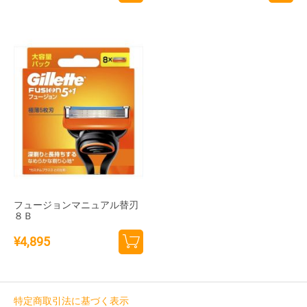
カー
カー
トに
トに
追加
追加
フュージョンマニュアル替刃
８Ｂ
¥
4,895
カー
トに
追加
特定商取引法に基づく表示