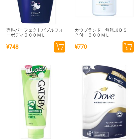
専科パーフェクトバブルフォ
カウブランド 無添加ＢＳ
ーボディ５００ＭＬ
Ｐ付・５００ＭＬ
¥
748
¥
770
カー
カー
トに
トに
追加
追加