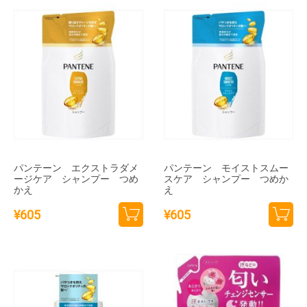
追加
追加
パンテーン エクストラダメ
パンテーン モイストスムー
ージケア シャンプー つめ
スケア シャンプー つめか
かえ
え
¥
605
¥
605
カー
カー
トに
トに
追加
追加