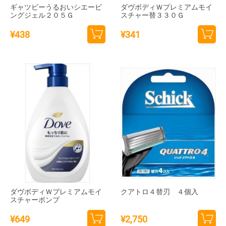
ギャツビーうるおいシエービ
ダヴボディＷプレミアムモイ
ングジェル２０５Ｇ
スチャー替３３０Ｇ
¥
438
¥
341
カー
カー
トに
トに
追加
追加
ダヴボディＷプレミアムモイ
クアトロ４替刃 ４個入
スチャーポンプ
¥
649
¥
2,750