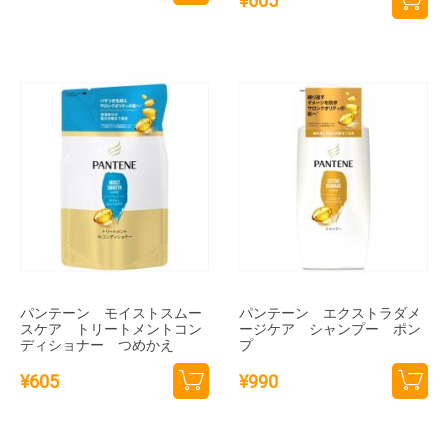
¥
605
カー
カー
トに
トに
追加
追加
パンテーン モイストスムー
パンテーン エクストラダメ
スケア トリートメントコン
ージケア シャンプー ポン
ディショナー つめかえ
プ
¥
605
¥
990
カー
カー
トに
トに