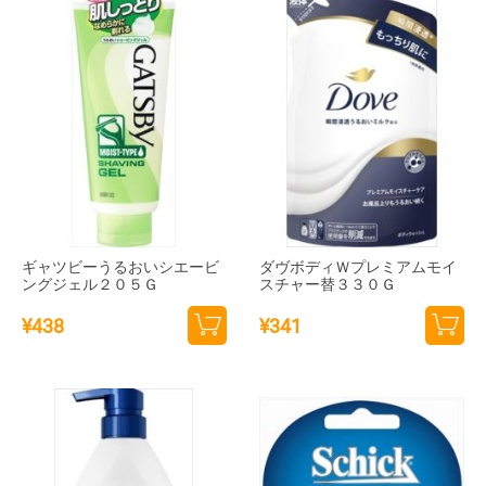
追加
追加
ギャツビーうるおいシエービ
ダヴボディＷプレミアムモイ
ングジェル２０５Ｇ
スチャー替３３０Ｇ
¥
438
¥
341
カー
カー
トに
トに
追加
追加