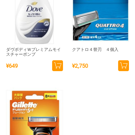
ダヴボディＷプレミアムモイ
クアトロ４替刃 ４個入
スチャーポンプ
¥
649
¥
2,750
カー
カー
トに
トに
追加
追加