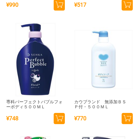
¥
990
¥
517
カー
カー
トに
トに
追加
追加
専科パーフェクトバブルフォ
カウブランド 無添加ＢＳ
ーボディ５００ＭＬ
Ｐ付・５００ＭＬ
¥
748
¥
770
カー
カー
トに
トに