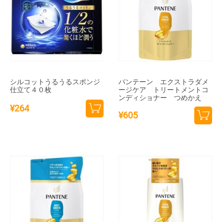
シルコットうるうるスポンジ
パンテーン エクストラダメ
仕立て４０枚
ージケア トリートメントコ
ンディショナー つめかえ
¥
264
¥
605
カー
カー
トに
トに
追加
追加