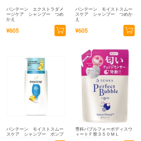
パンテーン エクストラダメ
パンテーン モイストスムー
ージケア シャンプー つめ
スケア シャンプー つめか
かえ
え
¥
605
¥
605
カー
カー
トに
トに
追加
追加
パンテーン モイストスムー
専科バブルフォーボディスウ
スケア シャンプー ポンプ
ィートＦ替３５０ＭＬ