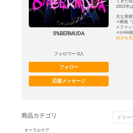
てきた現
2022
主な実績
⚪︎映画
⚪︎ファッ
⚪︎U-H
5%BERMUDA
続きを見
フォロワー 0人
フォロー
応援メッセージ
商品カテゴリ
オーラルケア