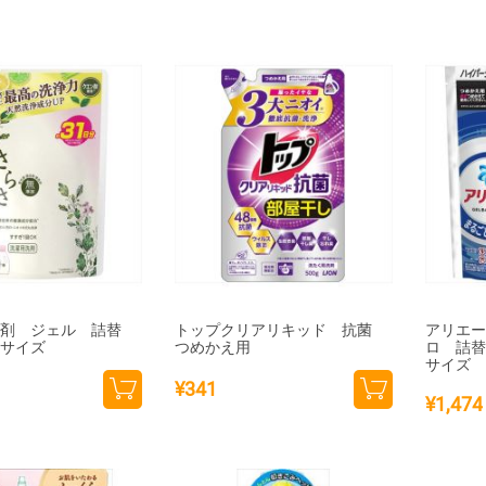
洗剤 ジェル 詰替
トップクリアリキッド 抗菌
アリエ
大サイズ
つめかえ用
ロ 詰
サイズ
¥
341
¥
1,474
カー
カー
トに
トに
追加
追加