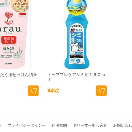
洗たく用せっけん詰替
トッププレケアシミ用１６０ｍ
ｌ
¥
462
カー
カー
トに
トに
追加
追加
示
プライバシーポリシー
利用規約
ドリーマー申し込み
お問い合