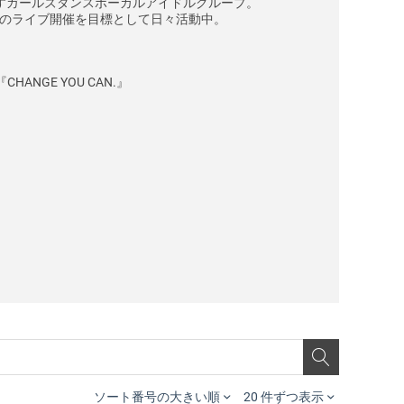
すガールズダンスボーカルアイドルグループ。
でのライブ開催を目標として日々活動中。
NGE YOU CAN.』
ソート番号の大きい順
20 件ずつ表示