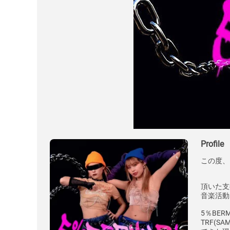
Profile
この度、
頂いた支
音楽活動
5％BER
TRF(S