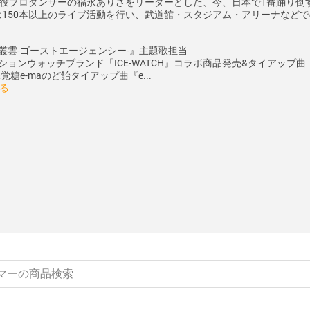
役プロダンサーの福永ありさをリーダーとした、今、日本で1番踊り倒
年は150本以上のライブ活動を行い、武道館・スタジアム・アリーナなど
『叢雲-ゴーストエージェンシー-』主題歌担当
ションウォッチブランド「ICE-WATCH』コラボ商品発売&タイアップ曲『CHA
A味覚糖e-maのど飴タイアップ曲『e...
る