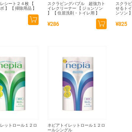
レシート２４枚 【
スクラビングバブル 超強力ト
スクラ
 】 【 掃除用品 】
イレクリーナー 【 ジョンソン
せるトイ
】 【 住居洗剤・トイレ用 】
ンソン 
¥
286
¥
825
カー
カー
トに
トに
追加
追加
イレットロール１２ロ
ネピアトイレットロール１２ロ
ル
ールシングル