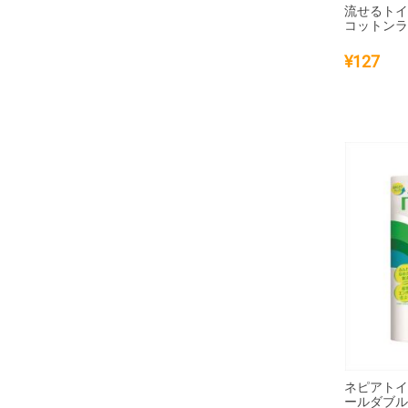
流せるトイ
コットンラボ
¥
127
ネピアト
ールダブ