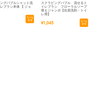
ビングバブルシャット流
スクラビングバブル 流せるト
レブラシ本体 【 ジョ
イレブラシ フローラルソープ
】
替えジャンボ【住居洗剤・トイ
レ用】
¥
1,045
カー
カー
トに
トに
追加
追加