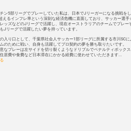
チン5部リーグでプレーしていた私は、日本でJリーガーになる挑戦を
を超えるインフレ率という深刻な経済危機に直面しており、サッカー選
レッズなどのJリーグで活躍し、現在オーストラリアのチームでプレー
もJリーグで活躍したい夢を持っています。
の入り口として、千葉県社会人サッカー1部リーグに所属する市川SC
ムのために戦い、自身も活躍してプロ契約の夢を勝ち取りたいです。
意なプレーは左サイドを切り裂くようなドリブルでペナルティボックス
住居費や食費など日本滞在にかかる経費に使わせていただきます...
る