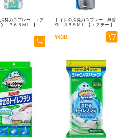
の消臭力スプレー エア
トイレの消臭力スプレー 無香
ケ ３６５ＭＬ 【 エ
料 ３６５ＭＬ 【 エステー 】
】
¥
438
カー
カー
トに
トに
追加
追加