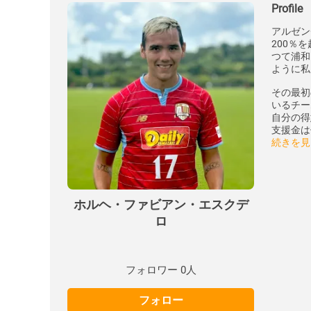
Profile
アルゼン
200％
つて浦和
ように私
その最初
いるチー
自分の得
支援金は
続きを見
ホルヘ・ファビアン・エスクデ
ロ
フォロワー 0人
フォロー