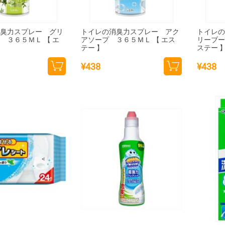
消臭力スプレー グリ
トイレの消臭力スプレー アク
トイレ
 ３６５ＭＬ 【 エ
アソープ ３６５ＭＬ 【 エス
リーブー
テー 】
ステー 
¥
438
¥
438
カー
カー
トに
トに
追加
追加