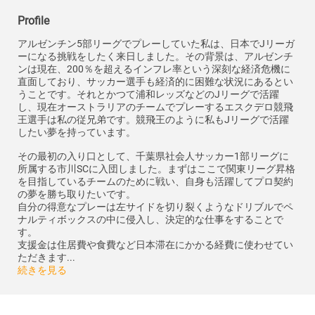
Profile
アルゼンチン5部リーグでプレーしていた私は、日本でJリーガ
ーになる挑戦をしたく来日しました。その背景は、アルゼンチ
ンは現在、200％を超えるインフレ率という深刻な経済危機に
直面しており、サッカー選手も経済的に困難な状況にあるとい
うことです。それとかつて浦和レッズなどのJリーグで活躍
し、現在オーストラリアのチームでプレーするエスクデロ競飛
王選手は私の従兄弟です。競飛王のように私もJリーグで活躍
したい夢を持っています。
その最初の入り口として、千葉県社会人サッカー1部リーグに
所属する市川SCに入団しました。まずはここで関東リーグ昇格
を目指しているチームのために戦い、自身も活躍してプロ契約
の夢を勝ち取りたいです。
自分の得意なプレーは左サイドを切り裂くようなドリブルでペ
ナルティボックスの中に侵入し、決定的な仕事をすることで
す。
支援金は住居費や食費など日本滞在にかかる経費に使わせてい
ただきます...
続きを見る