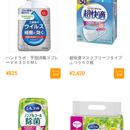
ハンドラボ 手指消毒スプレ
超快適マスクプリーツタイプ
ーＶＨ３００ＭＬ
ふつう５０枚
¥
825
¥
2,420
カー
カー
トに
トに
追加
追加