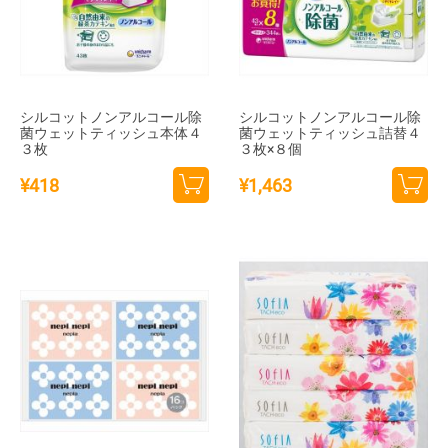
シルコットノンアルコール除
シルコットノンアルコール除
菌ウェットティッシュ本体４
菌ウェットティッシュ詰替４
３枚
３枚×８個
¥
418
¥
1,463
カー
カー
トに
トに
追加
追加