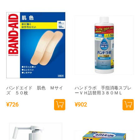
トに
トに
追加
追加
バンドエイド 肌色 Ｍサイ
ハンドラボ 手指消毒スプレ
ズ ５０枚
ーＶＨ詰替用３８０ＭＬ
¥
726
¥
902
カー
カー
トに
トに
追加
追加