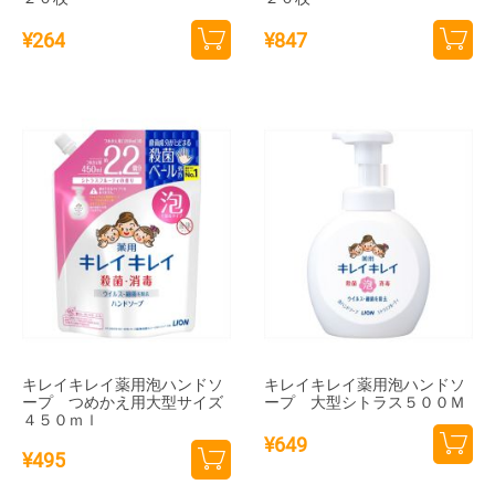
¥
264
¥
847
カー
カー
トに
トに
追加
追加
キレイキレイ薬用泡ハンドソ
キレイキレイ薬用泡ハンドソ
ープ つめかえ用大型サイズ
ープ 大型シトラス５００Ｍ
４５０ｍｌ
¥
649
¥
495
カー
カー