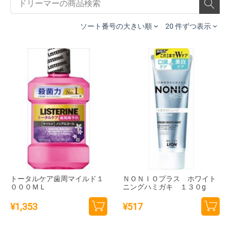
ソート番号の大きい順
20 件ずつ表示
トータルケア歯周マイルド１
ＮＯＮＩＯプラス ホワイト
０００ＭＬ
ニングハミガキ １３０g
¥
1,353
¥
517
カー
カー