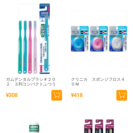
トに
トに
追加
追加
ガムデンタルブラシ＃２０
クリニカ スポンジフロス４
２ ３列コンパクトふつう
０Ｍ
¥
308
¥
418
カー
カー
トに
トに
追加
追加