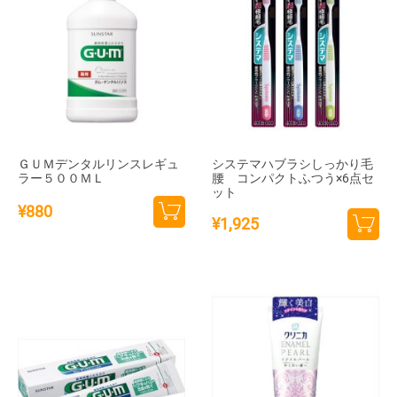
ＧＵＭデンタルリンスレギュ
システマハブラシしっかり毛
ラー５００ＭＬ
腰 コンパクトふつう×6点セ
ット
¥
880
¥
1,925
カー
カー
トに
トに
追加
追加