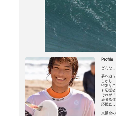
Profile
どんなこ
夢を追う
しかし、
特別なこ
も応援者
それが「
頑張る僕
応援宜し
支援金の