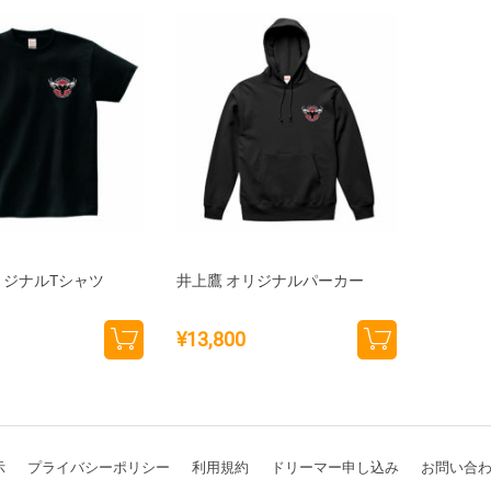
リジナルTシャツ
井上鷹 オリジナルパーカー
¥
13,800
バリ
バリ
エー
エー
ショ
ショ
ンを
ンを
選択
選択
示
プライバシーポリシー
利用規約
ドリーマー申し込み
お問い合