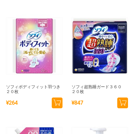
カー
トに
トに
追加
追加
ソフィボディフィット羽つき
ソフィ超熟睡ガード３６０
２０枚
２０枚
¥
264
¥
847
カー
カー
トに
トに
追加
追加