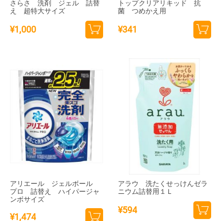
さらさ 洗剤 ジェル 詰替
トップクリアリキッド 抗
え 超特大サイズ
菌 つめかえ用
¥
1,000
¥
341
カー
カー
トに
トに
追加
追加
アリエール ジェルボール
アラウ 洗たくせっけんゼラ
プロ 詰替え ハイパージャ
ニウム詰替用１Ｌ
ンボサイズ
¥
594
¥
1,474