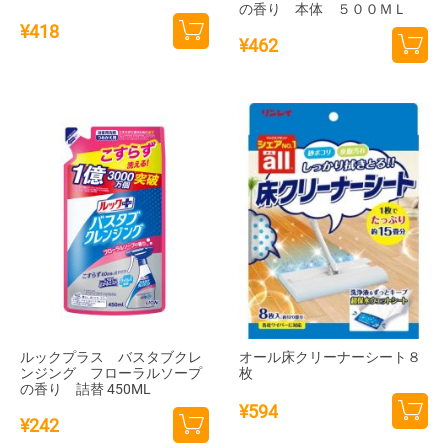
の香り 本体 ５００ＭＬ
¥
418
¥
462
カー
カー
トに
トに
追加
追加
ルックプラス バスタブクレ
オール床クリーナーシート８
ンジング フローラルソープ
枚
の香り 詰替 450ML
¥
594
¥
242
カー