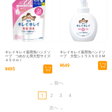
キレイキレイ薬用泡ハンドソ
キレイキレイ薬用泡ハンドソ
ープ つめかえ用大型サイズ
ープ 大型シトラス５００Ｍ
４５０ｍｌ
¥
649
¥
495
カー
カー
トに
トに
前へ
追加
追加
1
2
3
4
次へ