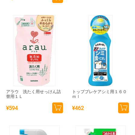
カー
カー
トに
トに
追加
追加
アラウ 洗たく用せっけん詰
トッププレケアシミ用１６０
替用１Ｌ
ｍｌ
¥
594
¥
462
カー
カー
トに
トに
追加
追加