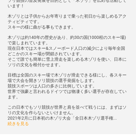
ソリ競技の普及発展を目的として「木ゾリ」を広める活動して
います！
木ゾリとは子供からお年寄りまで乗った初日から楽しめるアク
ティビティです。
スキーの様に曲がる事もできます。
木ゾリは約140年の歴史があり、約30の国(1000程のスキー場)
で楽しまれています。
現在日本ではスキー&スノーボード人口の減少により毎年全国
どこかのスキー場が閉鎖されています。
そこで誰でも簡単に雪上滑走を楽しめる木ゾリを使い、日本に
ソリの文化を根付かせます。
目標は全国のスキー場で木ゾリが滑走できる様にし、各スキー
場で大会を開きソリ競技の選手発掘をします。
競技スポーツは人口の多さに比例しています。
世界で強豪と言われるドイツでは物凄く多い選手が存在してい
ます。
この日本でもソリ競技が世界と肩を並べて戦うには、まずはソ
リの文化を作らないといけません。
2021年2月に日本初の木ゾリ大会「全日本木ゾリ選手権...
続きを見る