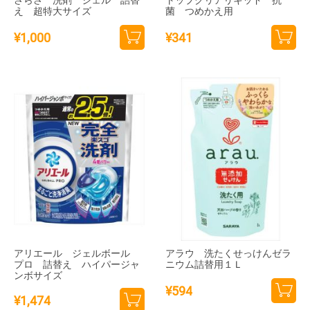
さらさ 洗剤 ジェル 詰替
トップクリアリキッド 抗
え 超特大サイズ
菌 つめかえ用
¥
1,000
¥
341
カー
カー
トに
トに
追加
追加
アリエール ジェルボール
アラウ 洗たくせっけんゼラ
プロ 詰替え ハイパージャ
ニウム詰替用１Ｌ
ンボサイズ
¥
594
¥
1,474