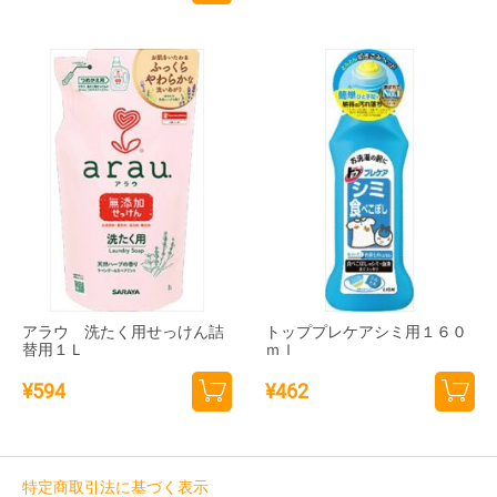
カー
カー
トに
トに
追加
追加
アラウ 洗たく用せっけん詰
トッププレケアシミ用１６０
替用１Ｌ
ｍｌ
¥
594
¥
462
カー
カー
トに
トに
追加
追加
特定商取引法に基づく表示